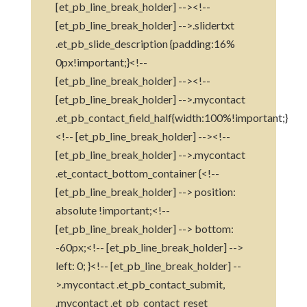
[et_pb_line_break_holder] --><!--
[et_pb_line_break_holder] -->.slidertxt
.et_pb_slide_description {padding:16%
0px!important;}<!--
[et_pb_line_break_holder] --><!--
[et_pb_line_break_holder] -->.mycontact
.et_pb_contact_field_half{width:100%!important;}
<!-- [et_pb_line_break_holder] --><!--
[et_pb_line_break_holder] -->.mycontact
.et_contact_bottom_container {<!--
[et_pb_line_break_holder] --> position:
absolute !important;<!--
[et_pb_line_break_holder] --> bottom:
-60px;<!-- [et_pb_line_break_holder] -->
left: 0; }<!-- [et_pb_line_break_holder] --
>.mycontact .et_pb_contact_submit,
.mycontact .et_pb_contact_reset