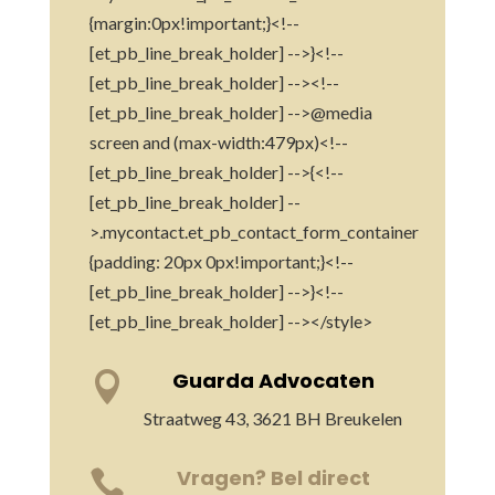
{margin:0px!important;}<!--
[et_pb_line_break_holder] -->}<!--
[et_pb_line_break_holder] --><!--
[et_pb_line_break_holder] -->@media
screen and (max-width:479px)<!--
[et_pb_line_break_holder] -->{<!--
[et_pb_line_break_holder] --
>.mycontact.et_pb_contact_form_container
{padding: 20px 0px!important;}<!--
[et_pb_line_break_holder] -->}<!--
[et_pb_line_break_holder] --></style>
Guarda Advocaten

Straatweg 43, 3621 BH Breukelen
Vragen? Bel direct
