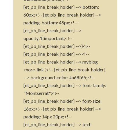
[et_pb_line_break_holder] --> bottom:
60px;<!-- [et_pb_line_break_holder] -->
padding-bottom: 45px;<!--
[et_pb_line_break_holder] -->
opacity:1!important;<!--
[et_pb_line_break_holder] -->}<!--
[et_pb_line_break_holder] --><!--
[et_pb_line_break_holder] -->.myblog
.more-link {<!-- [et_pb_line_break_holder]
--> background-color: #a68f65;<!--
[et_pb_line_break_holder] --> font-family:
"Montserrat";<!--
[et_pb_line_break_holder] --> font-size:
16px;<!-- [et_pb_line_break_holder] -->
padding: 14px 20px;<!--
[et_pb_line_break_holder] --> text-