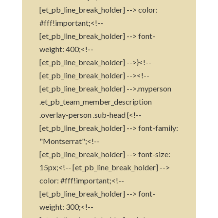
[et_pb_line_break_holder] --> color:
#fff!important;<!--
[et_pb_line_break_holder] --> font-
weight: 400;<!--
[et_pb_line_break_holder] -->}<!--
[et_pb_line_break_holder] --><!--
[et_pb_line_break_holder] -->.myperson
.et_pb_team_member_description
.overlay-person .sub-head {<!--
[et_pb_line_break_holder] --> font-family:
"Montserrat";<!--
[et_pb_line_break_holder] --> font-size:
15px;<!-- [et_pb_line_break_holder] -->
color: #fff!important;<!--
[et_pb_line_break_holder] --> font-
weight: 300;<!--