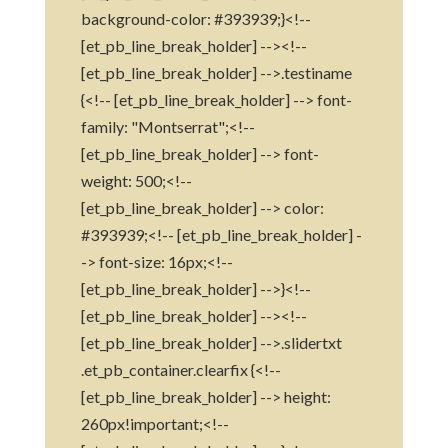
background-color: #393939;}<!--
[et_pb_line_break_holder] --><!--
[et_pb_line_break_holder] -->.testiname
{<!-- [et_pb_line_break_holder] --> font-
family: "Montserrat";<!--
[et_pb_line_break_holder] --> font-
weight: 500;<!--
[et_pb_line_break_holder] --> color:
#393939;<!-- [et_pb_line_break_holder] -
-> font-size: 16px;<!--
[et_pb_line_break_holder] -->}<!--
[et_pb_line_break_holder] --><!--
[et_pb_line_break_holder] -->.slidertxt
.et_pb_container.clearfix {<!--
[et_pb_line_break_holder] --> height:
260px!important;<!--