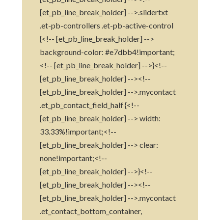
[et_pb_line_break_holder] -->.slidertxt
.et-pb-controllers .et-pb-active-control
{<!-- [et_pb_line_break_holder] -->
background-color: #e7dbb4!important;
<!-- [et_pb_line_break_holder] -->}<!--
[et_pb_line_break_holder] --><!--
[et_pb_line_break_holder] -->.mycontact
.et_pb_contact_field_half {<!--
[et_pb_line_break_holder] --> width:
33.33%!important;<!--
[et_pb_line_break_holder] --> clear:
none!important;<!--
[et_pb_line_break_holder] -->}<!--
[et_pb_line_break_holder] --><!--
[et_pb_line_break_holder] -->.mycontact
.et_contact_bottom_container,