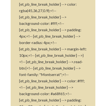
[et_pb_line_break_holder] --> color:
rgba(45,36,27,0.9);<!--
[et_pb_line_break_holder] -->
background-color: #fff;<!--
[et_pb_line_break_holder] --> padding:
4px;<!-- [et_pb_line_break_holder] -->
border-radius: 4px;<!--
[et_pb_line_break_holder] --> margin-left:
10px;<!-- [et_pb_line_break_holder] -->}
<!-- [et_pb_line_break_holder] -->.read-
btn {<!-- [et_pb_line_break_holder] -->
font-family: "Montserrat";<!--
[et_pb_line_break_holder] --> color: #fff;
<!-- [et_pb_line_break_holder] -->
background-color: #a68f65;<!--
[et_pb_line_break_holder] --> padding: