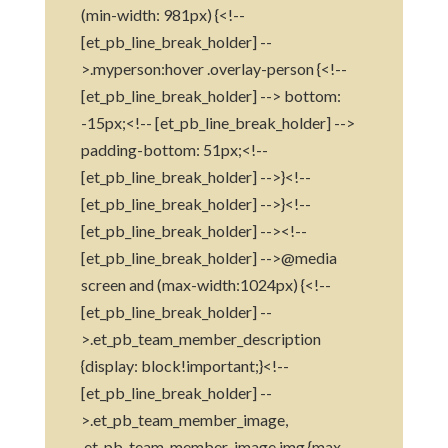
(min-width: 981px) {<!--
[et_pb_line_break_holder] --
>.myperson:hover .overlay-person {<!--
[et_pb_line_break_holder] --> bottom:
-15px;<!-- [et_pb_line_break_holder] -->
padding-bottom: 51px;<!--
[et_pb_line_break_holder] -->}<!--
[et_pb_line_break_holder] -->}<!--
[et_pb_line_break_holder] --><!--
[et_pb_line_break_holder] -->@media
screen and (max-width:1024px) {<!--
[et_pb_line_break_holder] --
>.et_pb_team_member_description
{display: block!important;}<!--
[et_pb_line_break_holder] --
>.et_pb_team_member_image,
.et_pb_team_member_image img {max-