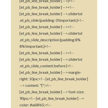
[et_pb_line_break_holder] -->}<!--
[et_pb_line_break_holder] --><!--
[et_pb_line_break_holder] -->.slidertxt
.et_pb_slide {padding: 0!important;}<!--
[et_pb_line_break_holder] --><!--
[et_pb_line_break_holder] -->.slidertxt
.et_pb_slide_description {padding:8%
8%!important;}<!--
[et_pb_line_break_holder] --><!--
[et_pb_line_break_holder] -->.slidertxt
.et_pb_slide_content:before {<!--
[et_pb_line_break_holder] --> margin-
right: 10px;<!-- [et_pb_line_break_holder]
--> content: "{";<!--
[et_pb_line_break_holder] --> font-size:
90px;<!-- [et_pb_line_break_holder] -->
color: #a68f65;<!--