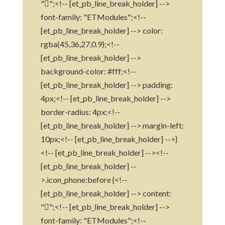
"";<!-- [et_pb_line_break_holder] -->
font-family: "ETModules";<!--
[et_pb_line_break_holder] --> color:
rgba(45,36,27,0.9);<!--
[et_pb_line_break_holder] -->
background-color: #fff;<!--
[et_pb_line_break_holder] --> padding:
4px;<!-- [et_pb_line_break_holder] -->
border-radius: 4px;<!--
[et_pb_line_break_holder] --> margin-left:
10px;<!-- [et_pb_line_break_holder] -->}
<!-- [et_pb_line_break_holder] --><!--
[et_pb_line_break_holder] --
>.icon_phone:before {<!--
[et_pb_line_break_holder] --> content:
"";<!-- [et_pb_line_break_holder] -->
font-family: "ETModules";<!--