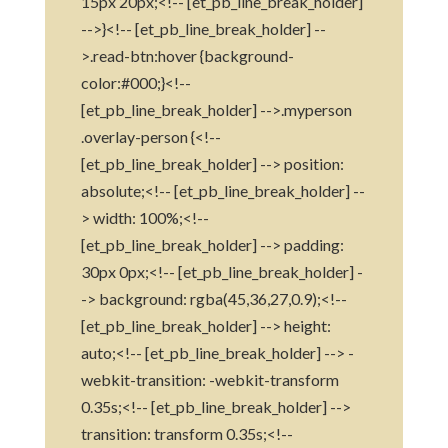
15px 20px;<!-- [et_pb_line_break_holder]
-->}<!-- [et_pb_line_break_holder] --
>.read-btn:hover {background-
color:#000;}<!--
[et_pb_line_break_holder] -->.myperson
.overlay-person {<!--
[et_pb_line_break_holder] --> position:
absolute;<!-- [et_pb_line_break_holder] --
> width: 100%;<!--
[et_pb_line_break_holder] --> padding:
30px 0px;<!-- [et_pb_line_break_holder] -
-> background: rgba(45,36,27,0.9);<!--
[et_pb_line_break_holder] --> height:
auto;<!-- [et_pb_line_break_holder] --> -
webkit-transition: -webkit-transform
0.35s;<!-- [et_pb_line_break_holder] -->
transition: transform 0.35s;<!--