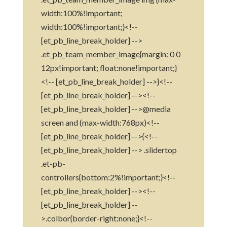
width:100%!important;
width:100%!important;}<!--
[et_pb_line_break_holder] -->
.et_pb_team_member_image{margin: 0 0
12px!important; float:none!important;}
<!-- [et_pb_line_break_holder] -->}<!--
[et_pb_line_break_holder] --><!--
[et_pb_line_break_holder] -->@media
screen and (max-width:768px)<!--
[et_pb_line_break_holder] -->{<!--
[et_pb_line_break_holder] --> .slidertop
.et-pb-
controllers{bottom:2%!important;}<!--
[et_pb_line_break_holder] --><!--
[et_pb_line_break_holder] --
>.colbor{border-right:none;}<!--