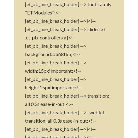
[et_pb_line_break_holder] --> font-family:
"ETModules";<!--
[et_pb_line_break_holder] -->}<!--
[et_pb_line_break_holder] -->.slidertxt
.et-pb-controllers a {<!--
[et_pb_line_break_holder] -->
background: #a68f65;<!--
[et_pb_line_break_holder] -->
width:15px!important;<!--
[et_pb_line_break_holder] -->
height:15px!important;<!--
[et_pb_line_break_holder] --> transition:
all 0.3s ease-in-out;<!--
[et_pb_line_break_holder] --> -webkit-
transition: all 0.3s ease-in-out;<!--
[et_pb_line_break_holder] -->}<!--
[et_pb_line_break_holder] --><!--