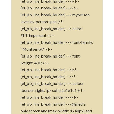
[et_pb_line_break_holder] -->}<!--
[et_pb_line_break_holder] --><!--
[et_pb_line_break_holder] -->.myperson
.overlay-person span {<!--
[et_pb_line_break_holder] --> color:
#fff!important;<!--
[et_pb_line_break_holder] --> font-family:
"Montserrat";<!--
[et_pb_line_break_holder] --> font-
weight: 400;<!--
[et_pb_line_break_holder] -->}<!--
[et_pb_line_break_holder] --><!--
[et_pb_line_break_holder] -->.colbor
{border-right:1px solid #e1e1e1;}<!--
[et_pb_line_break_holder] --><!--
[et_pb_line_break_holder] -->@media
only screen and (max-width: 1248px) and