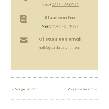
Naar:
0346 – 25 00 42
Stuur een fax

Naar:
0346 – 25 10 21
Of stuur een email

mail@guarda-advocaten.nl
←
Vorige bericht
Volgende bericht
→