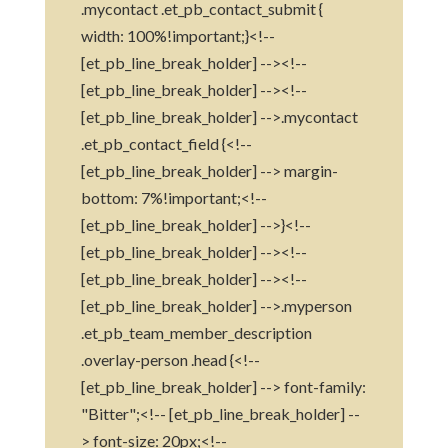
.mycontact .et_pb_contact_submit {
width: 100%!important;}<!--
[et_pb_line_break_holder] --><!--
[et_pb_line_break_holder] --><!--
[et_pb_line_break_holder] -->.mycontact
.et_pb_contact_field {<!--
[et_pb_line_break_holder] --> margin-
bottom: 7%!important;<!--
[et_pb_line_break_holder] -->}<!--
[et_pb_line_break_holder] --><!--
[et_pb_line_break_holder] --><!--
[et_pb_line_break_holder] -->.myperson
.et_pb_team_member_description
.overlay-person .head {<!--
[et_pb_line_break_holder] --> font-family:
"Bitter";<!-- [et_pb_line_break_holder] --
> font-size: 20px;<!--