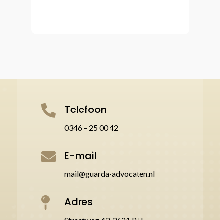
vr
Telefoon

0346 – 25 00 42
E-mail

mail@guarda-advocaten.nl
Adres

Straatweg 43, 3621 BH