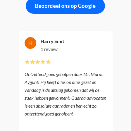
Beoordeel ons op Google
Harry Smit
1 review
Ontzettend goed geholpen door Mr. Murat
Ik
Aygun!! Hij heeft alles op alles gezet en
Ik
vandaag is de uitslag gekomen dat wij de
wa
zaak hebben gewonnen!! Guarda advocaten
we
is een absolute aanrader en ben echt zo
wi
ontzettend goed geholpen!
be
ad
vo