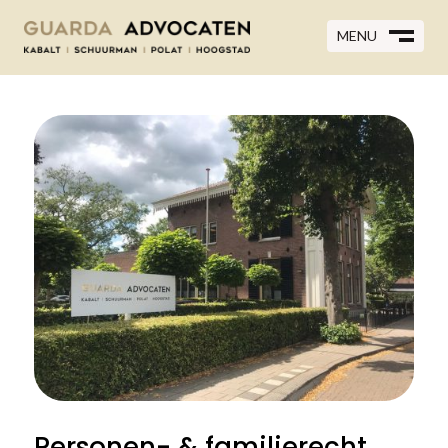
MENU
MENU
CLOSE
M
CLOSE
M
Personen- & familierecht