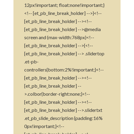
12px!important; float:none!important;}
<!-- [et_pb_line_break_holder] -->}<!--
[et_pb_line_break_holder] --><!--
[et_pb_line_break_holder] -->@media
screen and (max-width:768px)<!--
[et_pb_line_break_holder] -->{<!--
[et_pb_line_break_holder] --> .slidertop
.et-pb-
controllers{bottom:2%!important;}<!--
[et_pb_line_break_holder] --><!--
[et_pb_line_break_holder] --
>.colbor{border-right:none;}<!--
[et_pb_line_break_holder] --><!--
[et_pb_line_break_holder] -->.slidertxt
.et_pb_slide_description {padding:16%
0px!important;}<!--