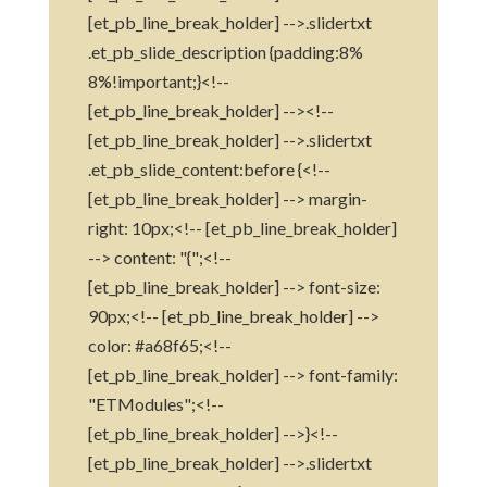
[et_pb_line_break_holder] -->.slidertxt
.et_pb_slide_description {padding:8%
8%!important;}<!--
[et_pb_line_break_holder] --><!--
[et_pb_line_break_holder] -->.slidertxt
.et_pb_slide_content:before {<!--
[et_pb_line_break_holder] --> margin-
right: 10px;<!-- [et_pb_line_break_holder]
--> content: "{";<!--
[et_pb_line_break_holder] --> font-size:
90px;<!-- [et_pb_line_break_holder] -->
color: #a68f65;<!--
[et_pb_line_break_holder] --> font-family:
"ETModules";<!--
[et_pb_line_break_holder] -->}<!--
[et_pb_line_break_holder] -->.slidertxt