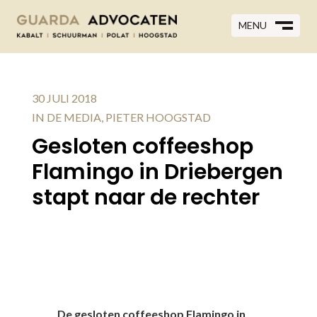
MENU
MENU
CLOSE
M
CLOSE
M
30 JULI 2018
IN DE MEDIA
,
PIETER HOOGSTAD
Gesloten coffeeshop
Flamingo in Driebergen
stapt naar de rechter
De gesloten coffeeshop Flamingo in