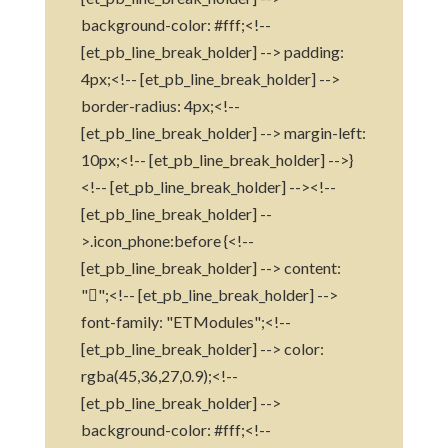
background-color: #fff;<!--
[et_pb_line_break_holder] --> padding:
4px;<!-- [et_pb_line_break_holder] -->
border-radius: 4px;<!--
[et_pb_line_break_holder] --> margin-left:
10px;<!-- [et_pb_line_break_holder] -->}
<!-- [et_pb_line_break_holder] --><!--
[et_pb_line_break_holder] --
>.icon_phone:before {<!--
[et_pb_line_break_holder] --> content:
"";<!-- [et_pb_line_break_holder] -->
font-family: "ETModules";<!--
[et_pb_line_break_holder] --> color:
rgba(45,36,27,0.9);<!--
[et_pb_line_break_holder] -->
background-color: #fff;<!--