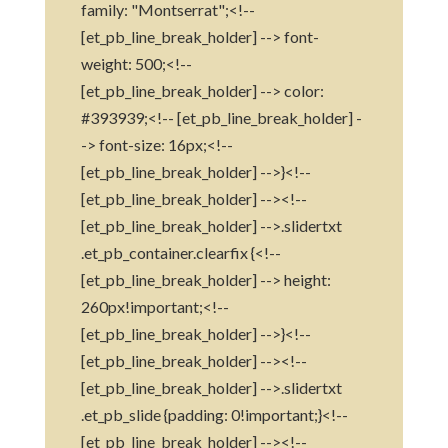
family: "Montserrat";<!--
[et_pb_line_break_holder] --> font-
weight: 500;<!--
[et_pb_line_break_holder] --> color:
#393939;<!-- [et_pb_line_break_holder] -
-> font-size: 16px;<!--
[et_pb_line_break_holder] -->}<!--
[et_pb_line_break_holder] --><!--
[et_pb_line_break_holder] -->.slidertxt
.et_pb_container.clearfix {<!--
[et_pb_line_break_holder] --> height:
260px!important;<!--
[et_pb_line_break_holder] -->}<!--
[et_pb_line_break_holder] --><!--
[et_pb_line_break_holder] -->.slidertxt
.et_pb_slide {padding: 0!important;}<!--
[et_pb_line_break_holder] --><!--