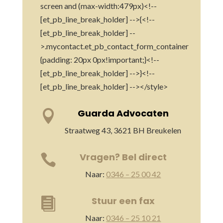
screen and (max-width:479px)<!--
[et_pb_line_break_holder] -->{<!--
[et_pb_line_break_holder] --
>.mycontact.et_pb_contact_form_container
{padding: 20px 0px!important;}<!--
[et_pb_line_break_holder] -->}<!--
[et_pb_line_break_holder] --></style>
Guarda Advocaten

Straatweg 43, 3621 BH Breukelen
Vragen? Bel direct

Naar:
0346 – 25 00 42
Stuur een fax

Naar:
0346 – 25 10 21