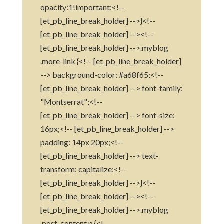
opacity:1!important;<!--
[et_pb_line_break_holder] -->}<!--
[et_pb_line_break_holder] --><!--
[et_pb_line_break_holder] -->.myblog
.more-link {<!-- [et_pb_line_break_holder]
--> background-color: #a68f65;<!--
[et_pb_line_break_holder] --> font-family:
"Montserrat";<!--
[et_pb_line_break_holder] --> font-size:
16px;<!-- [et_pb_line_break_holder] -->
padding: 14px 20px;<!--
[et_pb_line_break_holder] --> text-
transform: capitalize;<!--
[et_pb_line_break_holder] -->}<!--
[et_pb_line_break_holder] --><!--
[et_pb_line_break_holder] -->.myblog
.post-content p {<!--