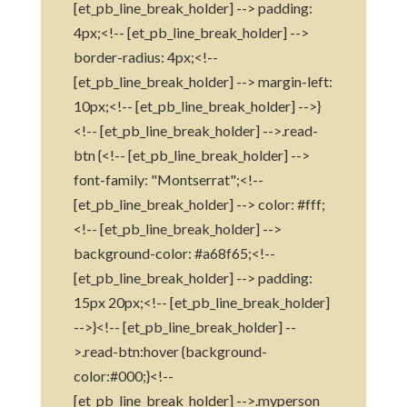
[et_pb_line_break_holder] --> padding:
4px;<!-- [et_pb_line_break_holder] -->
border-radius: 4px;<!--
[et_pb_line_break_holder] --> margin-left:
10px;<!-- [et_pb_line_break_holder] -->}
<!-- [et_pb_line_break_holder] -->.read-
btn {<!-- [et_pb_line_break_holder] -->
font-family: "Montserrat";<!--
[et_pb_line_break_holder] --> color: #fff;
<!-- [et_pb_line_break_holder] -->
background-color: #a68f65;<!--
[et_pb_line_break_holder] --> padding:
15px 20px;<!-- [et_pb_line_break_holder]
-->}<!-- [et_pb_line_break_holder] --
>.read-btn:hover {background-
color:#000;}<!--
[et_pb_line_break_holder] -->.myperson