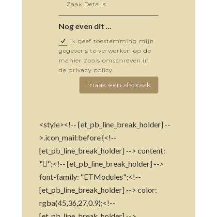
Nog even dit ...
Ik geef toestemming mijn
gegevens te verwerken op de
manier zoals omschreven in
de privacy policy.
maak een afspraak
<style><!-- [et_pb_line_break_holder] --
>.icon_mail:before {<!--
[et_pb_line_break_holder] --> content:
"";<!-- [et_pb_line_break_holder] -->
font-family: "ETModules";<!--
[et_pb_line_break_holder] --> color:
rgba(45,36,27,0.9);<!--
[et_pb_line_break_holder] -->