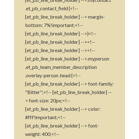
.et_pb_contact_field {<!--
[et_pb_line_break_holder] --> margin-
bottom: 7%!important;<!--
[et_pb_line_break_holder] -->}<!--
[et_pb_line_break_holder] --><!--
[et_pb_line_break_holder] --><!--
[et_pb_line_break_holder] -->.myperson
.et_pb_team_member_description
.overlay-person .head {<!--
[et_pb_line_break_holder] --> font-family:
"Bitter";<!-- [et_pb_line_break_holder] --
> font-size: 20px;<!--
[et_pb_line_break_holder] --> color:
#fff!important;<!--
[et_pb_line_break_holder] --> font-
weight: 400;<!--