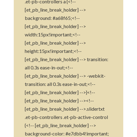
.et-pb-controllers a {<!--
[et_pb_line_break_holder] -->
background: #a68f65;<!--
[et_pb_line_break_holder] -->
width:15px!important;<!--
[et_pb_line_break_holder] -->
height:15px!important;<!--
[et_pb_line_break_holder] --> transition:
all 0.3s ease-in-out;<!--
[et_pb_line_break_holder] --> -webkit-
transition: all 0.3s ease-in-out;<!--
[et_pb_line_break_holder] -->}<!--
[et_pb_line_break_holder] --><!--
[et_pb_line_break_holder] -->.slidertxt
.et-pb-controllers .et-pb-active-control
{<!-- [et_pb_line_break_holder] -->
background-color: #e7dbb4!important;