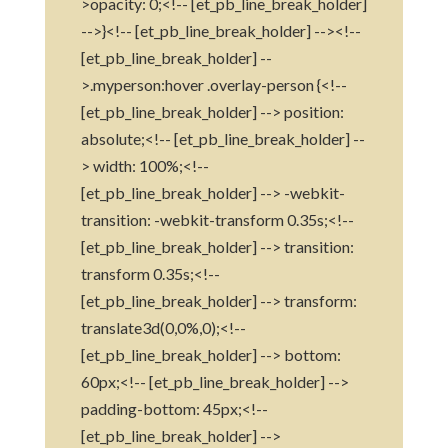
>opacity: 0;<!-- [et_pb_line_break_holder]
-->}<!-- [et_pb_line_break_holder] --><!--
[et_pb_line_break_holder] --
>.myperson:hover .overlay-person {<!--
[et_pb_line_break_holder] --> position:
absolute;<!-- [et_pb_line_break_holder] --
> width: 100%;<!--
[et_pb_line_break_holder] --> -webkit-
transition: -webkit-transform 0.35s;<!--
[et_pb_line_break_holder] --> transition:
transform 0.35s;<!--
[et_pb_line_break_holder] --> transform:
translate3d(0,0%,0);<!--
[et_pb_line_break_holder] --> bottom:
60px;<!-- [et_pb_line_break_holder] -->
padding-bottom: 45px;<!--
[et_pb_line_break_holder] -->