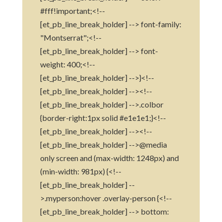
#fff!important;<!--
[et_pb_line_break_holder] --> font-family:
"Montserrat";<!--
[et_pb_line_break_holder] --> font-
weight: 400;<!--
[et_pb_line_break_holder] -->}<!--
[et_pb_line_break_holder] --><!--
[et_pb_line_break_holder] -->.colbor
{border-right:1px solid #e1e1e1;}<!--
[et_pb_line_break_holder] --><!--
[et_pb_line_break_holder] -->@media
only screen and (max-width: 1248px) and
(min-width: 981px) {<!--
[et_pb_line_break_holder] --
>.myperson:hover .overlay-person {<!--
[et_pb_line_break_holder] --> bottom: